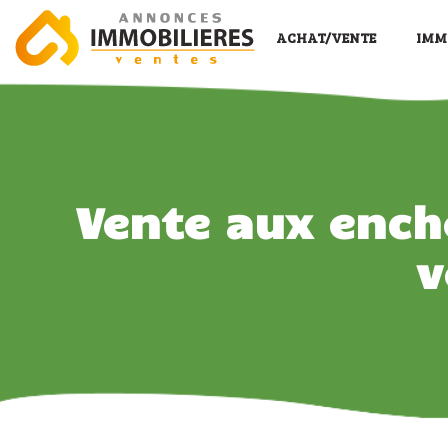
ACHAT/VENTE
IMM
Vente aux ench
v